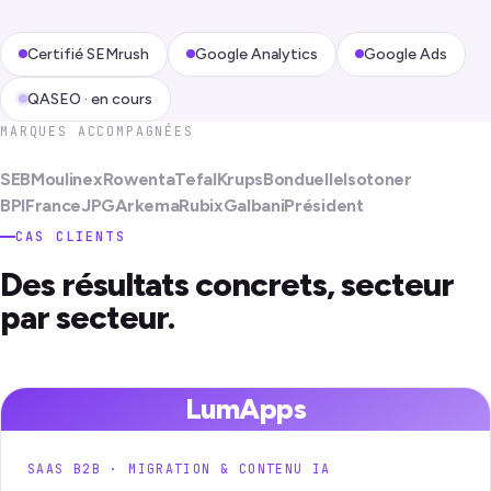
Certifié SEMrush
Google Analytics
Google Ads
QASEO · en cours
MARQUES ACCOMPAGNÉES
SEB
Moulinex
Rowenta
Tefal
Krups
Bonduelle
Isotoner
BPIFrance
JPG
Arkema
Rubix
Galbani
Président
CAS CLIENTS
Des résultats concrets, secteur
par secteur.
LumApps
SAAS B2B · MIGRATION & CONTENU IA